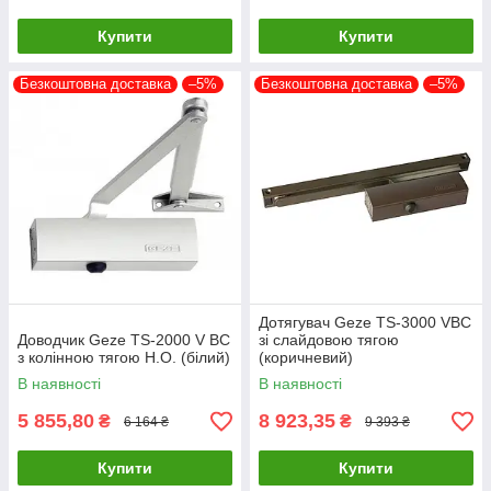
Купити
Купити
Безкоштовна доставка
–5%
Безкоштовна доставка
–5%
Дотягувач Geze TS-3000 VBC
Доводчик Geze TS-2000 V BC
зі слайдовою тягою
з колінною тягою Н.О. (білий)
(коричневий)
В наявності
В наявності
5 855,80
8 923,35
₴
₴
6 164 ₴
9 393 ₴
Купити
Купити