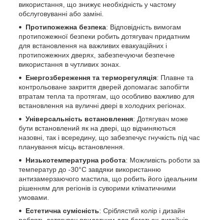
використання, що знижує необхідність у частому
обслуговуванні або заміні.
Протипожежна безпека
: Відповідність вимогам
протипожежної безпеки робить дотягувач придатним
для встановлення на важливих евакуаційних і
протипожежних дверях, забезпечуючи безпечне
використання в чутливих зонах.
Енергозбереження та терморегуляція
: Плавне та
контрольоване закриття дверей допомагає запобігти
втратам тепла та протягам, що особливо важливо для
встановлення на вуличні двері в холодних регіонах.
Універсальність встановлення
: Дотягувач може
бути встановлений як на двері, що відчиняються
назовні, так і всередину, що забезпечує гнучкість під час
планування місць встановлення.
Низькотемпературна робота
: Можливість роботи за
температур до -30°C завдяки використанню
антизамерзаючого мастила, що робить його ідеальним
рішенням для регіонів із суворими кліматичними
умовами.
Естетична сумісність
: Сріблястий колір і дизайн
роблять дотягувач придатним для багатьох дизайнів