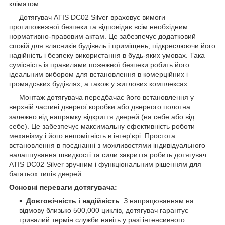
кліматом.
Дотягувач ATIS DC02 Silver враховує вимоги
протипожежної безпеки та відповідає всім необхідним
нормативно-правовим актам. Це забезпечує додатковий
спокій для власників будівель і приміщень, підкреслюючи його
надійність і безпеку використання в будь-яких умовах. Така
сумісність із правилами пожежної безпеки робить його
ідеальним вибором для встановлення в комерційних і
громадських будівлях, а також у житлових комплексах.
Монтаж дотягувача передбачає його встановлення у
верхній частині дверної коробки або дверного полотна
залежно від напрямку відкриття дверей (на себе або від
себе). Це забезпечує максимальну ефективність роботи
механізму і його непомітність в інтер'єрі. Простота
встановлення в поєднанні з можливостями індивідуального
налаштування швидкості та сили закриття робить дотягувач
ATIS DC02 Silver зручним і функціональним рішенням для
багатьох типів дверей.
Основні переваги дотягувача:
Довговічність і надійність
: З напрацюванням на
відмову близько 500,000 циклів, дотягувач гарантує
тривалий термін служби навіть у разі інтенсивного