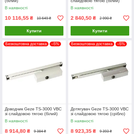
(білий)
слайдовою тягою (білий)
В наявності
В наявності
10 116,55
2 840,50
₴
₴
10 649 ₴
2 990 ₴
Купити
Купити
Безкоштовна доставка
–5%
Безкоштовна доставка
–5%
Доводчик Geze TS-3000 VBC
Дотягувач Geze TS-3000 VBC
зі слайдовою тягою (білий)
зі слайдовою тягою (срібло)
В наявності
В наявності
8 914,80
8 923,35
₴
₴
9 384 ₴
9 393 ₴