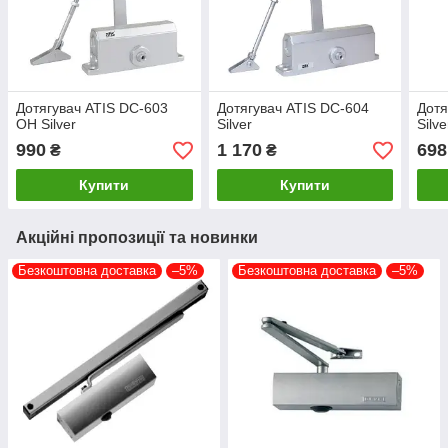
Дотягувач ATIS DC-603
Дотягувач ATIS DC-604
Дотя
OH Silver
Silver
Silve
990
1 170
698
₴
₴
Купити
Купити
Акційні пропозиції та новинки
Безкоштовна доставка
–5%
Безкоштовна доставка
–5%