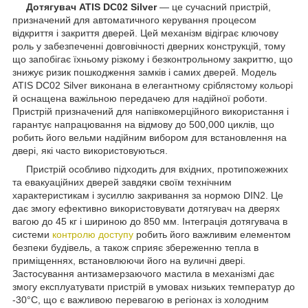
Дотягувач ATIS DC02 Silver
— це сучасний пристрій,
призначений для автоматичного керування процесом
відкриття і закриття дверей. Цей механізм відіграє ключову
роль у забезпеченні довговічності дверних конструкцій, тому
що запобігає їхньому різкому і безконтрольному закриттю, що
знижує ризик пошкодження замків і самих дверей. Модель
ATIS DC02 Silver виконана в елегантному сріблястому кольорі
й оснащена важільною передачею для надійної роботи.
Пристрій призначений для напівкомерційного використання і
гарантує напрацювання на відмову до 500,000 циклів, що
робить його вельми надійним вибором для встановлення на
двері, які часто використовуються.
Пристрій особливо підходить для вхідних, протипожежних
та евакуаційних дверей завдяки своїм технічним
характеристикам і зусиллю закривання за нормою DIN2. Це
дає змогу ефективно використовувати дотягувач на дверях
вагою до 45 кг і шириною до 850 мм. Інтеграція дотягувача в
системи
контролю доступу
робить його важливим елементом
безпеки будівель, а також сприяє збереженню тепла в
приміщеннях, встановлюючи його на вуличні двері.
Застосування антизамерзаючого мастила в механізмі дає
змогу експлуатувати пристрій в умовах низьких температур до
-30°C, що є важливою перевагою в регіонах із холодним