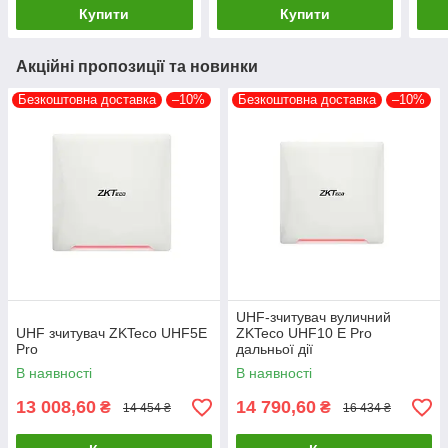
Net 
Купити
Купити
Акційні пропозиції та новинки
Безкоштовна доставка
–10%
Безкоштовна доставка
–10%
UHF-зчитувач вуличний
UHF зчитувач ZKTeco UHF5E
ZKTeco UHF10 E Pro
Pro
дальньої дії
В наявності
В наявності
13 008,60
14 790,60
₴
₴
14 454 ₴
16 434 ₴