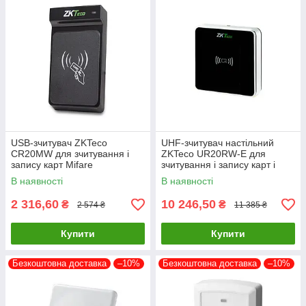
USB-зчитувач ZKTeco
UHF-зчитувач настільний
CR20MW для зчитування і
ZKTeco UR20RW-E для
запису карт Mifare
зчитування і запису карт і
міток стандарту UHF 865-868
В наявності
В наявності
МГц
2 316,60
10 246,50
₴
₴
2 574 ₴
11 385 ₴
Купити
Купити
Безкоштовна доставка
–10%
Безкоштовна доставка
–10%