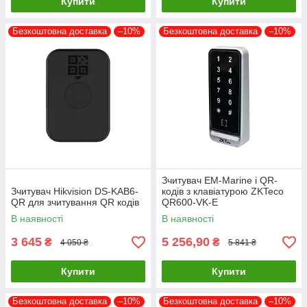
Купити
Купити
Безкоштовна доставка
–10%
Безкоштовна доставка
–10%
Зчитувач EM-Marine і QR-
Зчитувач Hikvision DS-KAB6-
кодів з клавіатурою ZKTeco
QR для зчитування QR кодів
QR600-VK-E
вологозахищений
В наявності
В наявності
3 645
5 256,90
₴
₴
4 050 ₴
5 841 ₴
Купити
Купити
Безкоштовна доставка
–10%
Безкоштовна доставка
–10%