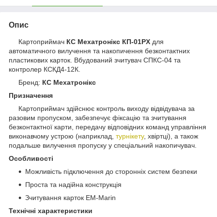
Опис
Картоприймач
КС Мехатронікс КП-01PX
для
автоматичного вилучення та накопичення безконтактних
пластикових карток. Вбудований зчитувач СПКС-04 та
контролер КСКД4-12К.
Бренд:
КС Мехатронікс
Призначення
Картоприймач здійснює контроль виходу відвідувача за
разовим пропуском, забезпечує фіксацію та зчитування
безконтактної карти, передачу відповідних команд управління
виконавчому устрою (наприклад,
турнікету
, хвіртці), а також
подальше вилучення пропуску у спеціальний накопичувач.
Особливості
Можливість підключення до сторонніх систем безпеки
Проста та надійна конструкція
Зчитування карток EM-Marin
Технічні характеристики