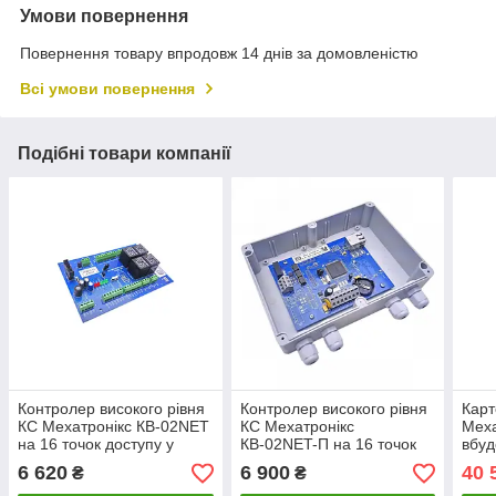
Умови повернення
Повернення товару впродовж 14 днів за домовленістю
Всі умови повернення
Подібні товари компанії
Контролер високого рівня
Контролер високого рівня
Кар
КС Мехатронікс КВ-02NET
КС Мехатронікс
Меха
на 16 точок доступу у
КВ-02NET-П на 16 точок
вбуд
складі STOP-Net 4.0
доступу у складі STOP-Net
СMКС
6 620
6 900
40 
₴
₴
4.0
КСКД