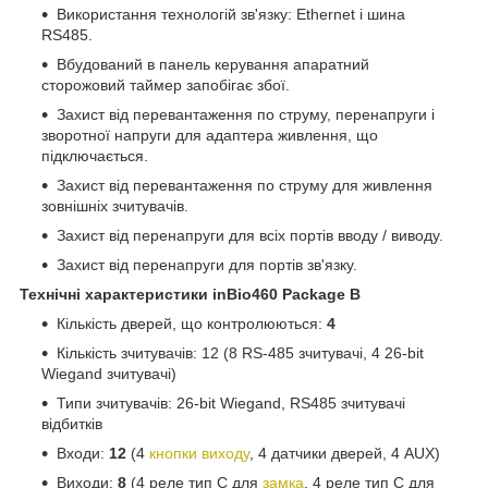
Використання технологій зв'язку: Ethernet і шина
RS485.
Вбудований в панель керування апаратний
сторожовий таймер запобігає збої.
Захист від перевантаження по струму, перенапруги і
зворотної напруги для адаптера живлення, що
підключається.
Захист від перевантаження по струму для живлення
зовнішніх зчитувачів.
Захист від перенапруги для всіх портів вводу / виводу.
Захист від перенапруги для портів зв'язку.
Технічні характеристики inBio460 Package B
Кількість дверей, що контролюються:
4
Кількість зчитувачів: 12 (8 RS-485 зчитувачі, 4 26-bit
Wiegand зчитувачі)
Типи зчитувачів: 26-bit Wiegand, RS485 зчитувачі
відбитків
Входи:
12
(4
кнопки виходу
, 4 датчики дверей, 4 AUX)
Виходи:
8
(4 реле тип C для
замка
, 4 реле тип C для