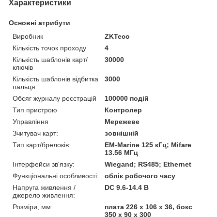
Характеристики
Основні атрибути
Виробник
ZKTeco
Кількість точок проходу
4
Кількість шаблонів карт/
30000
ключів
Кількість шаблонів відбитка
3000
пальця
Обсяг журналу реєстрацій
100000 подій
Тип пристрою
Контролер
Управління
Мережеве
Зчитувач карт:
зовнішній
Тип карт/брелоків:
EM-Marine 125 кГц; Mifare
13.56 МГц
Інтерфейси зв'язку:
Wiegand; RS485; Ethernet
Функціональні особливості:
облік робочого часу
Напруга живлення /
DC 9.6-14.4 В
джерело живлення:
Розміри, мм:
плата 226 х 106 х 36, бокс
350 х 90 х 300