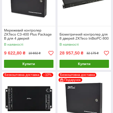
Мережевий контролер
ZKTeco C3-400 Plus Package
Біометричний контролер для
B для 4 дверей
8 дверей ZKTeco InBioPC-800
В наявності
В наявності
9 622,80
28 957,50
₴
₴
10 692 ₴
32 175 ₴
Купити
Купити
Безкоштовна доставка
–10%
Безкоштовна доставка
Подарунок