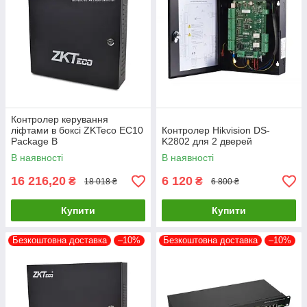
Контролер керування
ліфтами в боксі ZKTeco EC10
Контролер Hikvision DS-
Package B
K2802 для 2 дверей
В наявності
В наявності
16 216,20
6 120
₴
₴
18 018 ₴
6 800 ₴
Купити
Купити
Безкоштовна доставка
–10%
Безкоштовна доставка
–10%