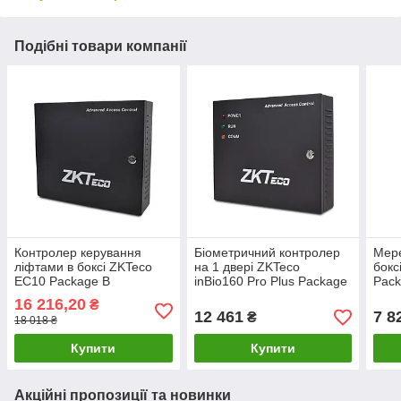
Подібні товари компанії
Контролер керування
Біометричний контролер
Мере
ліфтами в боксі ZKTeco
на 1 двері ZKTeco
бокс
EC10 Package B
inBio160 Pro Plus Package
Pack
B у боксі
16 216,20
₴
12 461
7 8
₴
18 018 ₴
Купити
Купити
Акційні пропозиції та новинки