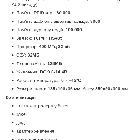
AUX виходу)
Пам'ять RFID карт:
30 000
Пам'ять шаблонів відбитків пальців:
3000
Пам'ять журналу подій:
100 000
Зв'язок:
TCP/IP, RS485
Процесор:
400 MГц 32 bit
ОЗУ:
32MБ
Флеш пам'ять:
128MБ
Живлення:
DC 9.6-14.4В
Робоча температура:
0 ~ +45°C
Розміри: плати
185х106х36 мм
, боксу
350х90х300 мм
Комплектація
плата контролера у боксі
ключі
діод
адаптер живлення
монтажний комплект