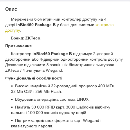
Опис
Мережевий біометричний контролер доступу на 4
двері
inBio460 Package B
у боксі для системи
контролю
доступу
.
Бренд:
ZKTeco
.
Призначення
Контролер
inBio460 Package B
підтримує 2-дверний
двосторонній або 4-дверний односторонній контроль доступу.
Дозволяє підключити 8 зовнішніх біометричних зчитувача
ZKTeco / 4 зчитувача Wiegand.
Функціональні особливості
Високошвидкісний 32-розрядний процесор 400 МГц,
32 МБ ОЗУ і 256 МБ Flash.
Вбудована операційна система LINUX.
Пам'ять 30 000 RFID карт, 3000 шаблонів відбитку
пальця і 100 000 записів журналу подій.
Підтримка декількох форматів карт Wiegand і
клавіатурного пароля.