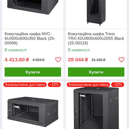
Комутаційна шафа NVC-
Комутаційна шафа Trinix
6U/600x600x350 Black (25-
TRX-42U/600x600x2055 Black
00068)
(25-00118)
В наявності
В наявності
4 413,60
28 044
₴
₴
4 904 ₴
31 160 ₴
Купити
Купити
Безкоштовна доставка
–10%
Безкоштовна доставка
–10%