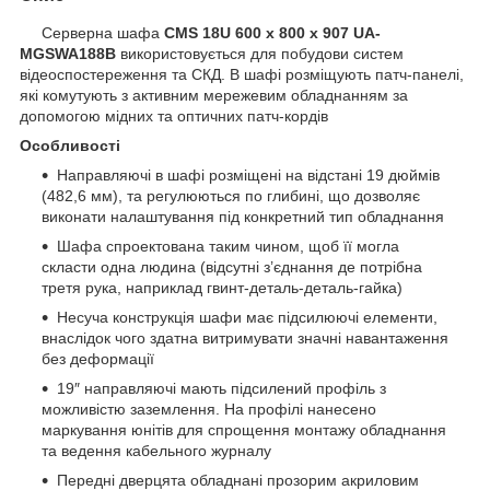
Серверна шафа
CMS 18U 600 х 800 х 907 UA-
MGSWA188B
використовується для побудови систем
відеоспостереження та СКД. В шафі розміщують патч-панелі,
які комутують з активним мережевим обладнанням за
допомогою мідних та оптичних патч-кордів
Особливості
Направляючі в шафі розміщені на відстані 19 дюймів
(482,6 мм), та регулюються по глибині, що дозволяє
виконати налаштування під конкретний тип обладнання
Шафа спроектована таким чином, щоб її могла
скласти одна людина (відсутні з’єднання де потрібна
третя рука, наприклад гвинт-деталь-деталь-гайка)
Несуча конструкція шафи має підсилюючі елементи,
внаслідок чого здатна витримувати значні навантаження
без деформації
19″ направляючі мають підсилений профіль з
можливістю заземлення. На профілі нанесено
маркування юнітів для спрощення монтажу обладнання
та ведення кабельного журналу
Передні дверцята обладнані прозорим акриловим