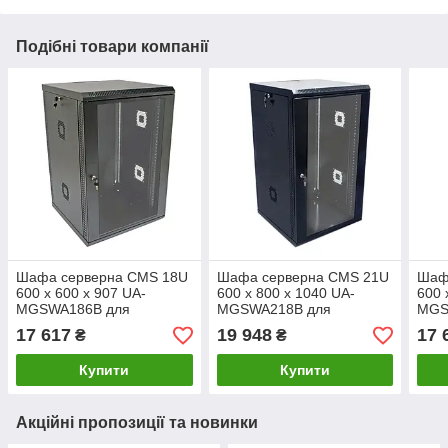
Подібні товари компанії
Шафа серверна CMS 18U
Шафа серверна CMS 21U
Шаф
600 х 600 х 907 UA-
600 х 800 х 1040 UA-
600 
MGSWA186B для
MGSWA218B для
MGS
мережевого обладнання
мережевого обладнання
мер
17 617
19 948
17 
₴
₴
Купити
Купити
Акційні пропозиції та новинки