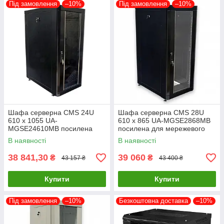
Під замовлення
–10%
Під замовлення
–10%
Шафа серверна CMS 24U
Шафа серверна CMS 28U
610 х 1055 UA-
610 х 865 UA-MGSE2868MB
MGSE24610MB посилена
посилена для мережевого
для мережевого обладнання
обладнання
В наявності
В наявності
38 841,30
39 060
₴
₴
43 157 ₴
43 400 ₴
Купити
Купити
Під замовлення
–10%
Безкоштовна доставка
–10%