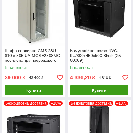
Шафа серверна CMS 28U
Комутаційна шафа NVC-
610 х 865 UA-MGSE2868MG
9U/600x450x500 Black (25-
посилена для мережевого
00069)
обладнання
В наявності
В наявності
39 060
4 336,20
₴
₴
43 400 ₴
4 818 ₴
Купити
Купити
Безкоштовна доставка
–10%
Безкоштовна доставка
–10%