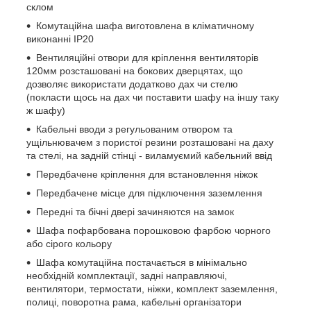
склом
Комутаційна шафа виготовлена в кліматичному
виконанні IP20
Вентиляційні отвори для кріплення вентиляторів
120мм розсташовані на бокових дверцятах, що
дозволяє використати додатково дах чи стелю
(покласти щось на дах чи поставити шафу на іншу таку
ж шафу)
Кабельні вводи з регульованим отвором та
ущільнювачем з пористої резини розташовані на даху
та стелі, на задній стінці - виламуємий кабельний ввід
Передбачене кріплення для встановлення ніжок
Передбачене місце для підключення заземлення
Передні та бічні двері зачиняются на замок
Шафа пофарбована порошковою фарбою чорного
або сірого кольору
Шафа комутаційна постачається в мінімально
необхідній комплектації, задні направляючі,
вентилятори, термостати, ніжки, комплект заземлення,
полиці, поворотна рама, кабельні організатори