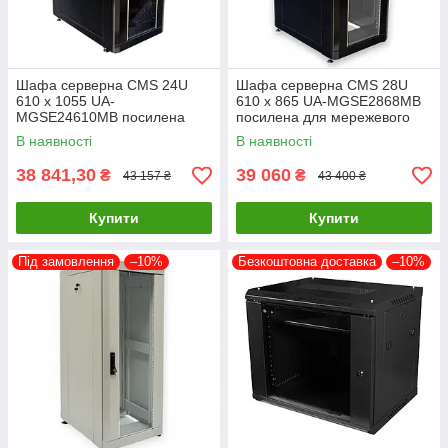
Шафа серверна CMS 24U
Шафа серверна CMS 28U
610 х 1055 UA-
610 х 865 UA-MGSE2868MB
MGSE24610MB посилена
посилена для мережевого
для мережевого обладнання
обладнання
В наявності
В наявності
38 841,30
39 060
₴
₴
43 157 ₴
43 400 ₴
Купити
Купити
Під замовлення
–10%
Безкоштовна доставка
–10%