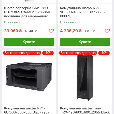
Шафа серверна CMS 28U
Комутаційна шафа NVC-
610 х 865 UA-MGSE2868MG
9U/600x450x500 Black (25-
посилена для мережевого
00069)
обладнання
В наявності
В наявності
39 060
4 336,20
₴
₴
43 400 ₴
4 818 ₴
Купити
Купити
Безкоштовна доставка
–10%
Безкоштовна доставка
–10%
Комутаційна шафа NVC-
Комутаційна шафа Trinix
6U/600x600x350 Black (25-
TRX-42U/600x600x2055 Black