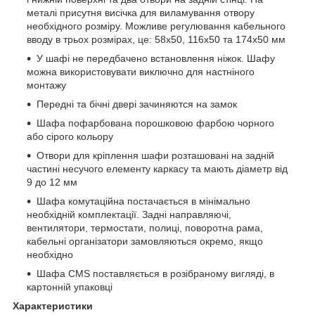
металі присутня висічка для виламування отвору
необхідного розміру. Можливе регулювання кабельного
вводу в трьох розмірах, це: 58x50, 116x50 та 174x50 мм
У шафі не передбачено встановлення ніжок. Шафу
можна використовувати виключно для настніного
монтажу
Передні та бічні двері зачиняются на замок
Шафа пофарбована порошковою фарбою чорного
або сірого кольору
Отвори для кріплення шафи розташовані на задній
частині несучого елементу каркасу та мають діаметр від
9 до 12 мм
Шафа комутаційна постачається в мінімально
необхідній комплектації. Задні направляючі,
вентилятори, термостати, полиці, поворотна рама,
кабельні організатори замовляються окремо, якщо
необхідно
Шафа CMS поставляється в розібраному вигляді, в
картонній упаковці
Характеристики