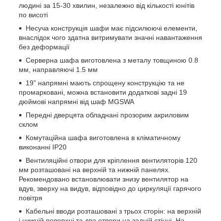
людині за 15-30 хвилин, незалежно від кількості юнітів
по висоті
Несуча конструкція шафи має підсилюючі елементи,
внаслідок чого здатна витримувати значні навантаження
без деформації
Серверна шафа виготовлена з металу товщиною 0.8
мм, направляючі 1.5 мм
19” напрямні мають спрощену конструкцію та не
промарковані, можна встановити додаткові задні 19
дюймові напрямні від шаф MGSWA
Передні дверцята обладнані прозорим акриловим
склом
Комутаційна шафа виготовлена в кліматичному
виконанні IP20
Вентиляційні отвори для кріплення вентиляторів 120
мм розташовані на верхній та нижній панелях.
Рекомендовано встановлювати знизу вентилятор на
вдув, зверху на видув, відповідно до циркуляції гарячого
повітря
Кабельні вводи розташовані з трьох сторін: на верхній
і нижній поверхні та два отвори на задній стінці. На