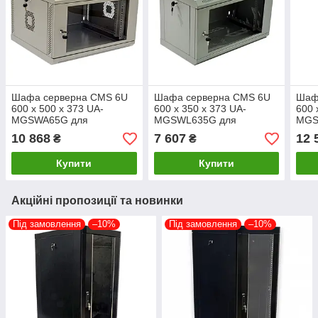
Шафа серверна CMS 6U
Шафа серверна CMS 6U
Шаф
600 х 500 х 373 UA-
600 x 350 x 373 UA-
600 
MGSWA65G для
MGSWL635G для
MGS
мережевого обладнання
мережевого обладнання
мер
10 868
7 607
12 
₴
₴
Купити
Купити
Акційні пропозиції та новинки
Під замовлення
–10%
Під замовлення
–10%