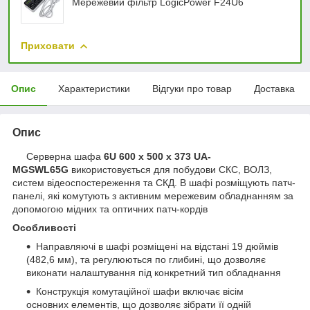
Мережевий фільтр LogicPower F24U6
Приховати
Опис
Характеристики
Відгуки про товар
Доставка
Опис
Серверна шафа
6U 600 x 500 x 373 UA-
MGSWL65G
використовується для побудови СКС, ВОЛЗ,
систем відеоспостереження та СКД. В шафі розміщують патч-
панелі, які комутують з активним мережевим обладнанням за
допомогою мідних та оптичних патч-кордів
Особливості
Направляючі в шафі розміщені на відстані 19 дюймів
(482,6 мм), та регулюються по глибині, що дозволяє
виконати налаштування під конкретний тип обладнання
Конструкція комутаційної шафи включає вісім
основних елементів, що дозволяє зібрати її одній