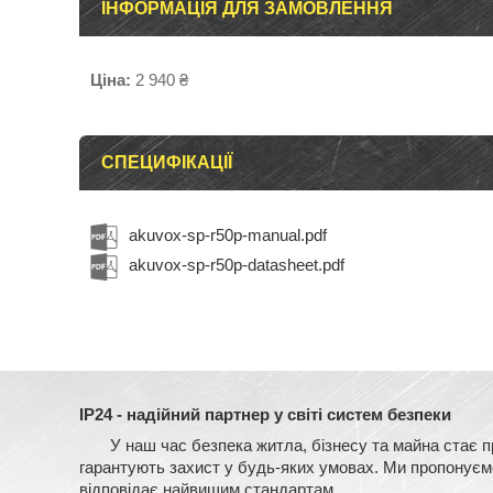
ІНФОРМАЦІЯ ДЛЯ ЗАМОВЛЕННЯ
Ціна:
2 940 ₴
СПЕЦИФІКАЦІЇ
akuvox-sp-r50p-manual.pdf
akuvox-sp-r50p-datasheet.pdf
IP24 - надійний партнер у світі систем безпеки
У наш час безпека житла, бізнесу та майна стає прі
гарантують захист у будь-яких умовах. Ми пропонуємо 
відповідає найвищим стандартам.