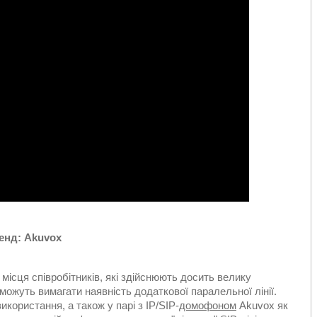
енд: Akuvox
ісця співробітників, які здійснюють досить велику
і можуть вимагати наявність додаткової паралельної лінії.
користання, а також у парі з IP/SIP-
домофоном
Akuvox як