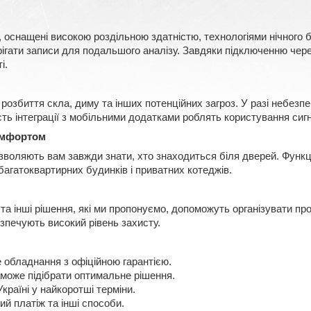
, оснащені високою роздільною здатністю, технологіями нічного
ерігати записи для подальшого аналізу. Завдяки підключенню чере
і.
розбиття скла, диму та інших потенційних загроз. У разі небезп
сть інтеграції з мобільними додатками роблять користування сигн
омфортом
озволяють вам завжди знати, хто знаходиться біля дверей. Функц
багатоквартирних будинків і приватних котеджів.
 та інші рішення, які ми пропонуємо, допоможуть організувати п
зпечують високий рівень захисту.
 обладнання з офіційною гарантією.
може підібрати оптимальне рішення.
країні у найкоротші терміни.
й платіж та інші способи.