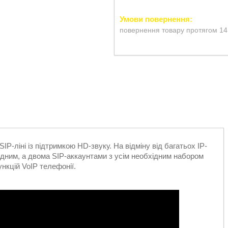
повернення товару протягом 14
SIP-ліні із підтримкою HD-звуку. На відміну від багатьох IP-
одним, а двома SIP-аккаунтами з усім необхідним набором
нкцій VoIP телефонії.