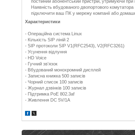
постійний абонентський пристрій, утримуючи при ц
Наявність вбудованого двопортового комутатора 1
підключити ваш ПК у мережу компанії або домаш
Характеристики
- Операційна система Linux
- Кількість SIP ліній 2
- SIP протоколи SIP V1(RFC2543), V2(RFC3261)
- Усунення відлуння
- HD Voice
- Гучний зв'язок
- Вбудований монохромний дисплей
- Записна книжка 500 записів
- Чорний список 100 записів
- Журнал дзвінків 100 записів
- Підтримка PoE 802.3af
- Живлення DC 5V/1A