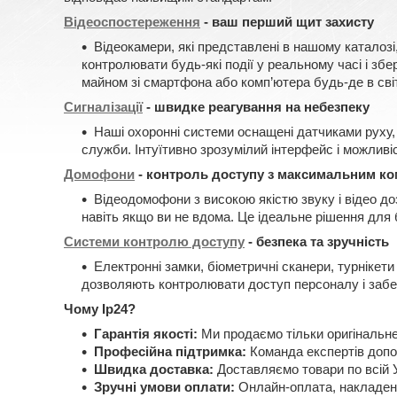
Відеоспостереження
- ваш перший щит захисту
Відеокамери, які представлені в нашому каталозі
контролювати будь-які події у реальному часі і зб
майном зі смартфона або комп’ютера будь-де в світ
Сигналізації
- швидке реагування на небезпеку
Наші охоронні системи оснащені датчиками руху, 
служби. Інтуїтивно зрозумілий інтерфейс і можливі
Домофони
- контроль доступу з максимальним к
Відеодомофони з високою якістю звуку і відео д
навіть якщо ви не вдома. Це ідеальне рішення для 
Системи контролю доступу
- безпека та зручність
Електронні замки, біометричні сканери, турнікети
дозволяють контролювати доступ персоналу і забе
Чому Ip24?
Гарантія якості:
Ми продаємо тільки оригінальне
Професійна підтримка:
Команда експертів допо
Швидка доставка:
Доставляємо товари по всій У
Зручні умови оплати:
Онлайн-оплата, накладени