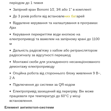
періодом до 1 тижня
Запірний кран Bonomi 1⁄2, 3⁄4 або 1" в комплекті
До 3 років роботи від встановле
них бат
арей
Віддалене керування та налаштування в програмах
Ajax
Керування перекриттям води кнопкою на
електроприводі та важелем на запірному крані до 1100
м
Дальність радіозв'язку з хабом або ретранслятором
радіосигналу за відсутності перешкод
Монтажні скоби для ускладненого несанкціонованого
демонтажу електроприводу
Опційна робота від стороннього блоку живлення 9 В⎓,
2 А
Підключення до системи за QR-кодом
Електропривід захищений від перегріву. Він може
працювати при температурі до 60°C у місці
встановлення.
Елемент антипотоп-системи