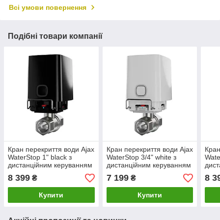
Всі умови повернення
Подібні товари компанії
Кран перекриття води Ajax
Кран перекриття води Ajax
Кран
WaterStop 1" black з
WaterStop 3/4" white з
Wate
дистанційним керуванням
дистанційним керуванням
дист
8 399
7 199
8 3
₴
₴
Купити
Купити