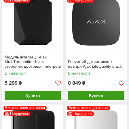
Подарунок
Подарунок
Модуль інтеграції Ajax
MultiTransmitter black
Розумний датчик якості
сторонніх дротових пристроїв
повітря Ajax LifeQuality black
в Ajax
В наявності
В наявності
5 299
8 849
₴
₴
Купити
Купити
Безкоштовна доставка
Безкоштовна доставка
Подарунок
Подарунок