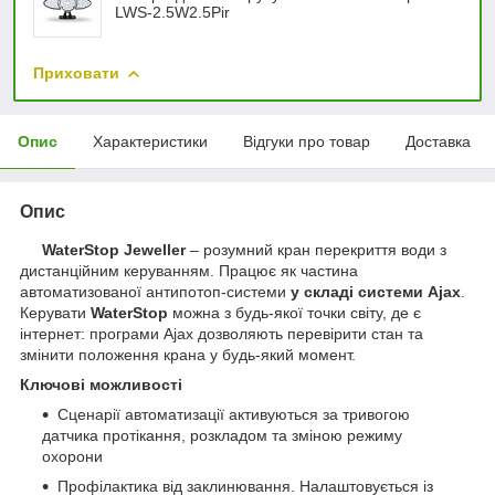
LWS-2.5W2.5Pir
Приховати
Опис
Характеристики
Відгуки про товар
Доставка
Опис
WaterStop Jeweller
– розумний кран перекриття води з
дистанційним керуванням. Працює як частина
автоматизованої антипотоп-системи
у складі системи Ajax
.
Керувати
WaterStop
можна з будь-якої точки світу, де є
інтернет: програми Ajax дозволяють перевірити стан та
змінити положення крана у будь-який момент.
Ключові можливості
Сценарії автоматизації активуються за тривогою
датчика протікання, розкладом та зміною режиму
охорони
Профілактика від заклинювання. Налаштовується із