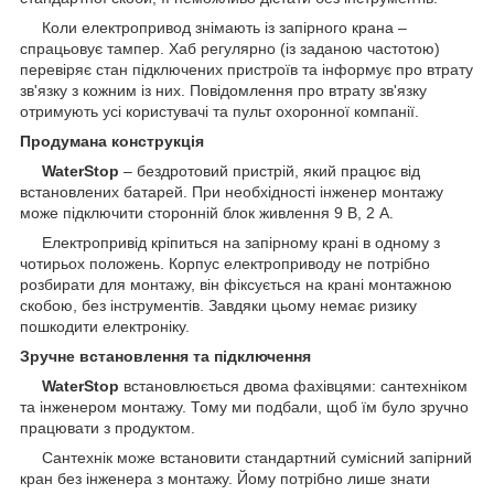
Коли електропривод знімають із запірного крана –
спрацьовує тампер. Хаб регулярно (із заданою частотою)
перевіряє стан підключених пристроїв та інформує про втрату
зв'язку з кожним із них. Повідомлення про втрату зв'язку
отримують усі користувачі та пульт охоронної компанії.
Продумана конструкція
WaterStop
– бездротовий пристрій, який працює від
встановлених батарей. При необхідності інженер монтажу
може підключити сторонній блок живлення 9 В, 2 А.
Електропривід кріпиться на запірному крані в одному з
чотирьох положень. Корпус електроприводу не потрібно
розбирати для монтажу, він фіксується на крані монтажною
скобою, без інструментів. Завдяки цьому немає ризику
пошкодити електроніку.
Зручне встановлення та підключення
WaterStop
встановлюється двома фахівцями: сантехніком
та інженером монтажу. Тому ми подбали, щоб їм було зручно
працювати з продуктом.
Сантехнік може встановити стандартний сумісний запірний
кран без інженера з монтажу. Йому потрібно лише знати