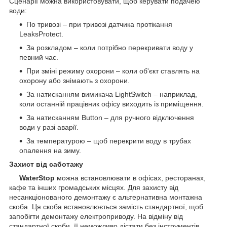
Сценарії можна використовувати, щоб керувати подачею
води:
По тривозі – при тривозі датчика протікання
LeaksProtect.
За розкладом – коли потрібно перекривати воду у
певний час.
При зміні режиму охорони – коли об'єкт ставлять на
охорону або знімають з охорони.
За натисканням вимикача LightSwitch – наприклад,
коли останній працівник офісу виходить із приміщення.
За натисканням Button – для ручного відключення
води у разі аварії.
За температурою – щоб перекрити воду в трубах
опалення на зиму.
Захист від саботажу
WaterStop
можна встановлювати в офісах, ресторанах,
кафе та інших громадських місцях. Для захисту від
несанкціонованого демонтажу є альтернативна монтажна
скоба. Ця скоба встановлюється замість стандартної, щоб
запобігти демонтажу електроприводу. На відміну від
стандартної скоби, її неможливо дістати без інструментів.