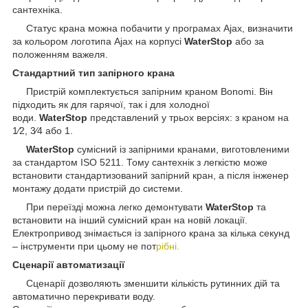
сантехніка.
Статус крана можна побачити у програмах Ajax, визначити
за кольором логотипа Ajax на корпусі
WaterStop
або за
положенням важеля.
Стандартний тип запірного крана
Пристрій комплектується запірним краном Bonomi. Він
підходить як для гарячої, так і для холодної
води.
WaterStop
представлений у трьох версіях: з краном на
1⁄2, 3⁄4 або 1.
WaterStop
сумісний із запірними кранами, виготовленими
за стандартом ISO 5211. Тому сантехнік з легкістю може
встановити стандартизований запірний кран, а після інженер
монтажу додати пристрій до системи.
При переїзді можна легко демонтувати
WaterStop
та
встановити на інший сумісний кран на новій локації.
Електропривод знімається із запірного крана за кілька секунд
– інструменти при цьому не пот
рібні.
Сценарії автоматизації
Сценарії дозволяють зменшити кількість рутинних дій та
автоматично перекривати воду.