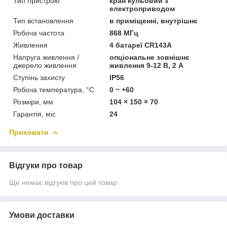
Тип пристрою
кран кульовий з
електроприводом
Тип встановлення
в приміщенні, внутрішнє
Робоча частота
868 МГц
Живлення
4 батареї CR143A
Напруга живлення /
опціональне зовнішнє
джерело живлення
живлення 9-12 В, 2 А
Ступінь захисту
IP56
Робоча температура, °C
0 ~ +60
Розміри, мм
104 × 150 × 70
Гарантія, міс
24
Приховати
Відгуки про товар
Ще немає відгуків про цей товар
Умови доставки