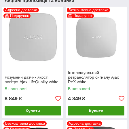
Акційні пропозиції та новинки
Адресна доставка
Безкоштовна доставка
Подарунок
Подарунок
Інтелектуальний
Розумний датчик якості
ретранслятор сигналу Ajax
повітря Ajax LifeQuality white
ReX white
В наявності
В наявності
8 849
4 349
₴
₴
Купити
Купити
Безкоштовна доставка
Адресна доставка