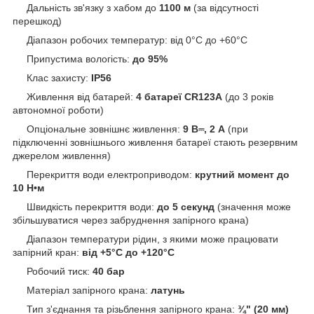
Дальність зв'язку з хабом до
1100 м
(за відсутності
перешкод)
Діапазон робочих температур: від 0°C до +60°C
Припустима вологість:
до 95%
Клас захисту:
IP56
Живлення від батарей:
4 батареї CR123A
(до 3 років
автономної роботи)
Опціональне зовнішнє живлення:
9 В⎓, 2 А
(при
підключенні зовнішнього живлення батареї стають резервним
джерелом живлення)
Перекриття води електроприводом:
крутний момент до
10 Н•м
Швидкість перекриття води:
до 5 секунд
(значення може
збільшуватися через забруднення запірного крана)
Діапазон температури рідин, з якими може працювати
запірний кран:
від +5°C до +120°C
Робочий тиск:
40 бар
Матеріал запірного крана:
латунь
Тип з'єднання та різьблення запірного крана:
¾" (20 мм)