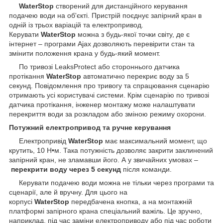
WaterStop
створений для дистанційного керування
подачею води на об'єкті. Пристрій поєднує запірний кран в
одній із трьох варіацій та електропривод.
Керувати
WaterStop
можна з будь-якої точки світу, де є
інтернет – програми Ajax дозволяють перевірити стан та
змінити положення крана у будь-який момент.
По тривозі LeaksProtect або стороннього датчика
протікання
WaterStop
автоматично перекриє воду за 5
секунд. Повідомлення про тривогу та спрацювання сценарію
отримають усі користувачі системи. Крім сценарію по тривозі
датчика протікання, інженер монтажу може налаштувати
перекриття води за розкладом або зміною режиму охорони.
Потужний електропривод та ручне керування
Електропривід
WaterStop
має максимальний момент, що
крутить, 10 Н•м. Така потужність дозволяє закрити заклинений
запірний кран, не зламавши його. А у звичайних умовах –
перекрити воду через 5 секунд
після команди.
Керувати подачею води можна не тільки через програми та
сценарії, але й вручну. Для цього на
корпусі
WaterStop
передбачена кнопка, а на монтажній
платформі запірного крана спеціальний важіль. Це зручно,
наприклад, під час заміни електроприводу або під час роботи