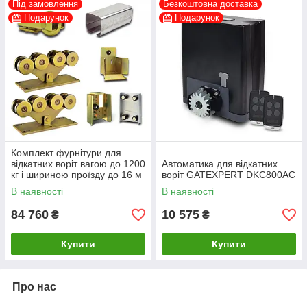
Під замовлення
Безкоштовна доставка
Подарунок
Подарунок
Комплект фурнітури для
відкатних воріт вагою до 1200
Автоматика для відкатних
кг і шириною проїзду до 16 м
воріт GATEXPERT DKC800AC
Rolling Center Magnum
В наявності
В наявності
84 760
10 575
₴
₴
Купити
Купити
Про нас