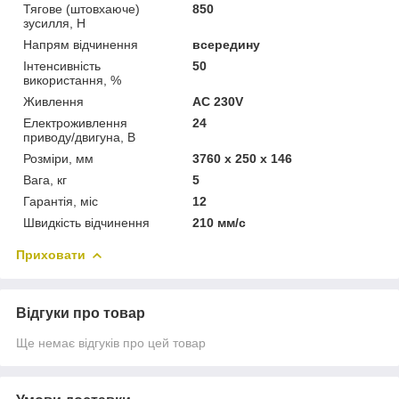
Тягове (штовхаюче)
850
зусилля, Н
Напрям відчинення
всередину
Інтенсивність
50
використання, %
Живлення
AC 230V
Електроживлення
24
приводу/двигуна, В
Розміри, мм
3760 x 250 x 146
Вага, кг
5
Гарантія, міс
12
Швидкість відчинення
210 мм/с
Приховати
Відгуки про товар
Ще немає відгуків про цей товар