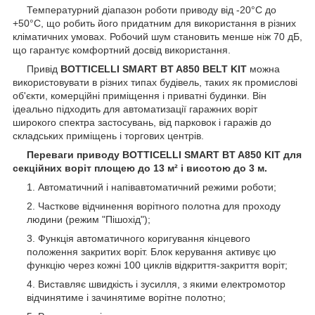
Температурний діапазон роботи приводу від -20°C до
+50°C, що робить його придатним для використання в різних
кліматичних умовах. Робочий шум становить менше ніж 70 дБ,
що гарантує комфортний досвід використання.
Привід
BOTTICELLI SMART BT A850 BELT KIT
можна
використовувати в різних типах будівель, таких як промислові
об'єкти, комерційні приміщення і приватні будинки. Він
ідеально підходить для автоматизації гаражних воріт
широкого спектра застосувань, від парковок і гаражів до
складських приміщень і торгових центрів.
Переваги приводу BOTTICELLI SMART BT A850 KIT для
секційних воріт площею до 13 м² і висотою до 3 м.
Автоматичний і напівавтоматичний режими роботи;
Часткове відчинення ворітного полотна для проходу
людини (режим "Пішохід");
Функція автоматичного коригування кінцевого
положення закритих воріт. Блок керування активує цю
функцію через кожні 100 циклів відкриття-закриття воріт;
Виставляє швидкість і зусилля, з якими електромотор
відчинятиме і зачинятиме ворітне полотно;