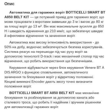
Опис
Автоматика для гаражних воріт BOTTICELLI SMART BT
A850 BELT KIT
— це потужний привід для гаражних воріт, що
може працювати з воротами заввишки до 3 м і вагою до 80 кг
за площі воріт до 13 м². Він має максимальне зусилля до 850
Н і швидкість відчинення до 210 мм/с, що забезпечує швидке
й ефективне відчинення та зачинення воріт.
Автоматика має високу інтенсивність використання - до
50% на добу, водночас забезпечується безпека користувачів.
Система реагує на перешкоди під час руху воріт за
допомогою технології D-track і має механічний стопор під час
відчинення, що робить використання ще безпечнішим.
Керування відбувається через блок керування Venere BT A
DIS ARGO з функцією сповільнення, автоматичного
зачинення та блокування воріт у відкритому положенні.
Кінцеві вимикачі Encoder дають змогу точно визначити
положення воріт.
BOTTICELLI SMART BT A850 BELT KIT
має механічне
блокування та розблокування за допомогою каната або
сталевого троса, що робить її надійним і зручним рішенням
для автоматизації гаражних воріт.