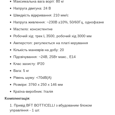
Максимальна вага воріт: 80 кг
Напруга двигуна: 24 В
Швидкість відкривання: 210 мм/с
Напруга живлення: ~230В ±10%, 50/60Гц, однофазне
Мастило: консистентне
Робочий хід: трек L 3500, робочий хід 3000 мм
Амперстоп: регулюється на платі керування
Кількість маневрів на добу: 20
Підсвічування: ~24В, 25Вт макс., Е14
Клас захисту: IP20
Вага: 5 кг
Рівень шуму: <70dB(A)
Розміри: 3760 x 250 x 146 мм
Країна-виробник: Італія
Комплектація
:
Привід BFT BOTTICELLI з вбудованим блоком
управління - 1 шт.