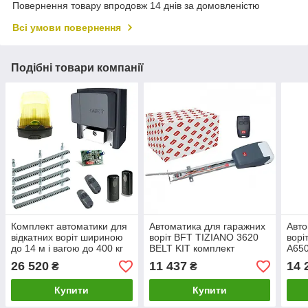
Повернення товару впродовж 14 днів за домовленістю
Всі умови повернення
Подібні товари компанії
Комплект автоматики для
Автоматика для гаражних
Авто
відкатних воріт шириною
воріт BFT TIZIANO 3620
ворі
до 14 м і вагою до 400 кг
BELT KIT комплект
A650
Came BX-400 MAXI-KIT
26 520
11 437
14 
₴
₴
Купити
Купити