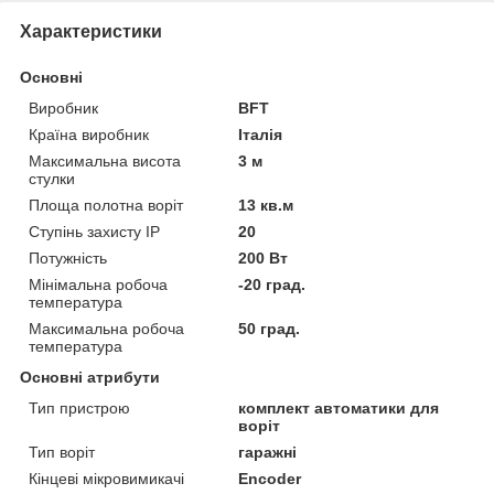
Характеристики
Основні
Виробник
BFT
Країна виробник
Італія
Максимальна висота
3 м
стулки
Площа полотна воріт
13 кв.м
Ступінь захисту IP
20
Потужність
200 Вт
Мінімальна робоча
-20 град.
температура
Максимальна робоча
50 град.
температура
Основні атрибути
Тип пристрою
комплект автоматики для
воріт
Тип воріт
гаражні
Кінцеві мікровимикачі
Encoder