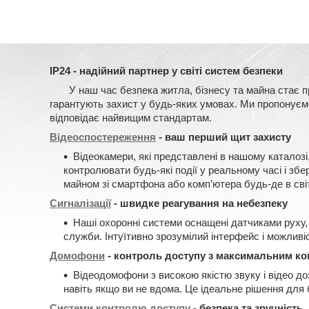
IP24 - надійний партнер у світі систем безпеки
У наш час безпека житла, бізнесу та майна стає прі
гарантують захист у будь-яких умовах. Ми пропонуємо 
відповідає найвищим стандартам.
Відеоспостереження
- ваш перший щит захисту
Відеокамери, які представлені в нашому каталозі
контролювати будь-які події у реальному часі і зб
майном зі смартфона або комп’ютера будь-де в світ
Сигналізації
- швидке реагування на небезпеку
Наші охоронні системи оснащені датчиками руху, 
служби. Інтуїтивно зрозумілий інтерфейс і можливі
Домофони
- контроль доступу з максимальним к
Відеодомофони з високою якістю звуку і відео д
навіть якщо ви не вдома. Це ідеальне рішення для 
Системи контролю доступу
- безпека та зручність