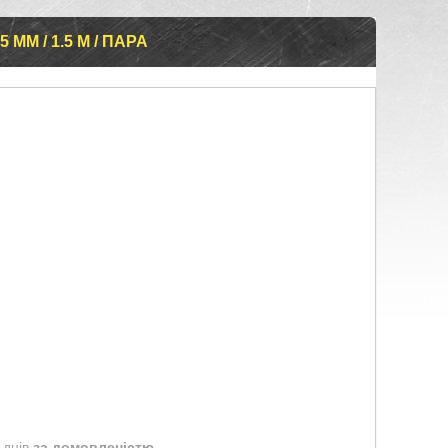
ММ / 1.5 М / ПАРА
 днів
за домовленістю