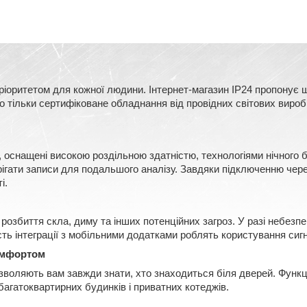
оритетом для кожної людини. Інтернет-магазин IP24 пропонує ш
тільки сертифіковане обладнання від провідних світових виробни
, оснащені високою роздільною здатністю, технологіями нічного
ерігати записи для подальшого аналізу. Завдяки підключенню чере
і.
розбиття скла, диму та інших потенційних загроз. У разі небезп
сть інтеграції з мобільними додатками роблять користування сигн
омфортом
озволяють вам завжди знати, хто знаходиться біля дверей. Функц
багатоквартирних будинків і приватних котеджів.