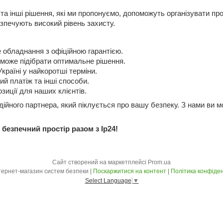
 та інші рішення, які ми пропонуємо, допоможуть організувати п
зпечують високий рівень захисту.
 обладнання з офіційною гарантією.
може підібрати оптимальне рішення.
країні у найкоротші терміни.
й платіж та інші способи.
озиції для наших клієнтів.
йного партнера, який піклується про вашу безпеку. З нами ви мо
безпечний простір разом з Ip24!
Сайт створений на маркетплейсі
Prom.ua
Ip24 - інтернет-магазин систем безпеки |
Поскаржитися на контент
|
Політика конфіден
Select Language
▼