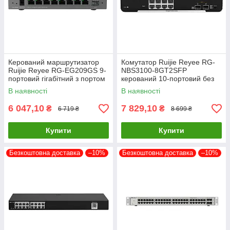
Керований маршрутизатор
Комутатор Ruijie Reyee RG-
Ruijie Reyee RG-EG209GS 9-
NBS3100-8GT2SFP
портовий гігабітний з портом
керований 10-портовий без
SFP
PoE
В наявності
В наявності
6 047,10
7 829,10
₴
₴
6 719 ₴
8 699 ₴
Купити
Купити
Безкоштовна доставка
–10%
Безкоштовна доставка
–10%