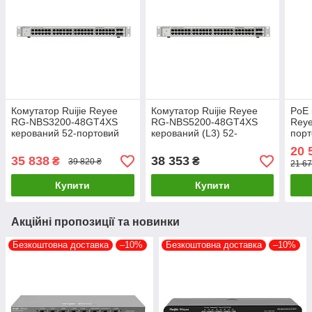
Комутатор Ruijie Reyee
Комутатор Ruijie Reyee
PoE 
RG-NBS3200-48GT4XS
RG-NBS5200-48GT4XS
Rey
керований 52-портовий
керований (L3) 52-
порт
без PoE
портовий без PoE
інте
20 
35 838
38 353
₴
₴
39 820 ₴
21 67
Купити
Купити
Акційні пропозиції та новинки
Безкоштовна доставка
–10%
Безкоштовна доставка
–10%