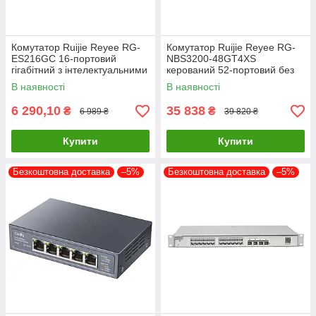
Комутатор Ruijie Reyee RG-
Комутатор Ruijie Reyee RG-
ES216GC 16-портовий
NBS3200-48GT4XS
гігабітний з інтелектуальними
керований 52-портовий без
функціями
PoE
В наявності
В наявності
6 290,10
35 838
₴
₴
6 989 ₴
39 820 ₴
Купити
Купити
Безкоштовна доставка
–5%
Безкоштовна доставка
–5%