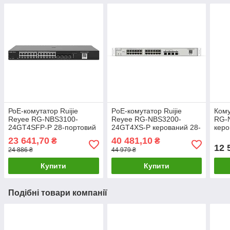
РоЕ-комутатор Ruijie
PoE-комутатор Ruijie
Кому
Reyee RG-NBS3100-
Reyee RG-NBS3200-
RG-
24GT4SFP-P 28-портовий
24GT4XS-P керований 28-
керо
гігабітний хмарний
портовий
без 
23 641,70
40 481,10
₴
₴
керований
12 
24 886 ₴
44 979 ₴
Купити
Купити
Подібні товари компанії