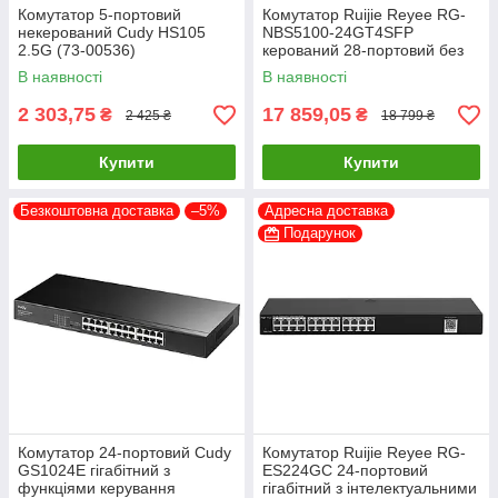
Комутатор 5-портовий
Комутатор Ruijie Reyee RG-
некерований Cudy HS105
NBS5100-24GT4SFP
2.5G (73-00536)
керований 28-портовий без
PoE
В наявності
В наявності
2 303,75
17 859,05
₴
₴
2 425 ₴
18 799 ₴
Купити
Купити
Безкоштовна доставка
–5%
Адресна доставка
Подарунок
Комутатор 24-портовий Cudy
Комутатор Ruijie Reyee RG-
GS1024E гігабітний з
ES224GC 24-портовий
функціями керування
гігабітний з інтелектуальними