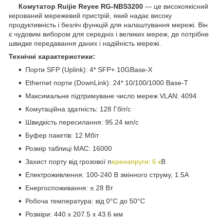
Комутатор Ruijie Reyee RG-NBS3200
— це високоякісний
керований мережевий пристрій, який надає високу
продуктивність і безліч функцій для налаштування мережі. Він
є чудовим вибором для середніх і великих мереж, де потрібне
швидке передавання даних і надійність мережі.
Технічні характеристики:
Порти SFP (Uplink): 4* SFP+ 10GBase-X
Ethernet порти (DownLink): 24* 10/100/1000 Base-T
Максимальне підтримуване число мереж VLAN: 4094
Комутаційна здатність: 128 Гбіт/с
Швидкість пересилання: 95.24 мп/с
Буфер пакетів: 12 Мбіт
Розмір таблиці MAC: 16000
Захист порту від грозової п
еренапруги: 6 к
В
Електроживлення: 100-240 В змінного струму, 1.5A
Енергоспоживання: ≤ 28 Вт
Робоча температура: від 0°C до 50°C
Розміри: 440 x 207.5 x 43.6 мм