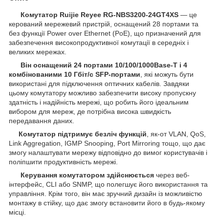
Комутатор Ruijie Reyee RG-NBS3200-24GT4XS
— це
керований мережевий пристрій, оснащений 28 портами та
без функції Power over Ethernet (PoE), що призначений для
забезпечення високопродуктивної комутації в середніх і
великих мережах.
Він оснащений 24 портами 10/100/1000Base-T і 4
комбінованими 10 Гбіт/с SFP-портами
, які можуть бути
використані для підключення оптичних кабелів. Завдяки
цьому комутатору можливо забезпечити високу пропускну
здатність і надійність мережі, що робить його ідеальним
вибором для мереж, де потрібна висока швидкість
передавання даних.
Комутатор підтримує безліч функцій
, як-от VLAN, QoS,
Link Aggregation, IGMP Snooping, Port Mirroring тощо, що дає
змогу налаштувати мережу відповідно до вимог користувачів і
поліпшити продуктивність мережі.
Керування комутатором здійснюється
через веб-
інтерфейс, CLI або SNMP, що полегшує його використання та
управління. Крім того, він має зручний дизайн із можливістю
монтажу в стійку, що дає змогу встановити його в будь-якому
місці.