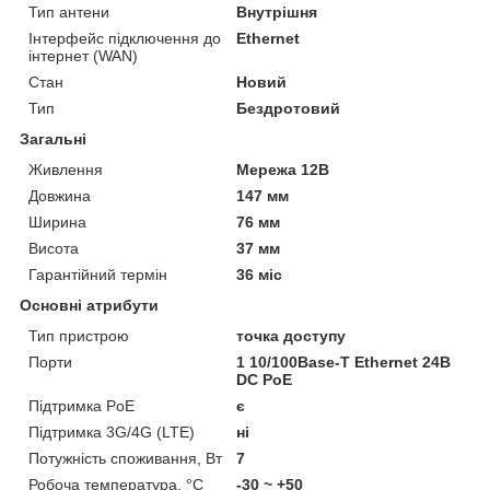
Тип антени
Внутрішня
Інтерфейс підключення до
Ethernet
інтернет (WAN)
Стан
Новий
Тип
Бездротовий
Загальні
Живлення
Мережа 12В
Довжина
147 мм
Ширина
76 мм
Висота
37 мм
Гарантійний термін
36 міс
Основні атрибути
Тип пристрою
точка доступу
Порти
1 10/100Base-T Ethernet 24В
DC PoE
Підтримка PoE
є
Підтримка 3G/4G (LTE)
ні
Потужність споживання, Вт
7
Робоча температура, °C
-30 ~ +50