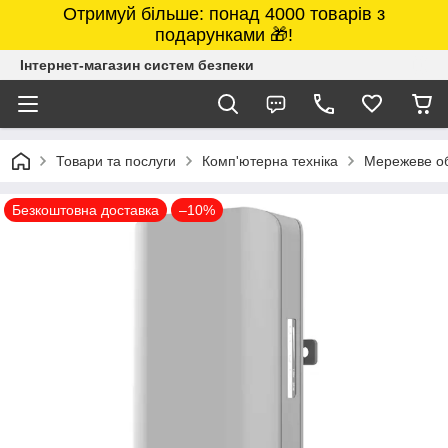
Отримуй більше: понад 4000 товарів з
подарунками 🎁!
Інтернет-магазин систем безпеки
Товари та послуги
Комп'ютерна техніка
Мережеве о
Безкоштовна доставка
–10%