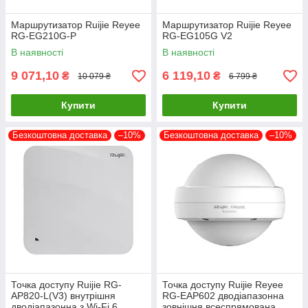
Маршрутизатор Ruijie Reyee
Маршрутизатор Ruijie Reyee
RG-EG210G-P
RG-EG105G V2
В наявності
В наявності
9 071,10
6 119,10
₴
₴
10 079 ₴
6 799 ₴
Купити
Купити
Безкоштовна доставка
–10%
Безкоштовна доставка
–10%
Точка доступу Ruijie RG-
Точка доступу Ruijie Reyee
AP820-L(V3) внутрішня
RG-EAP602 дводіапазонна
дводіапазонна з Wi-Fi 6
зовнішня всеспрямована