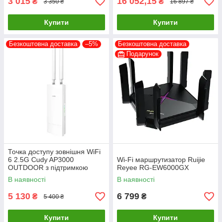
3 015
16 052,15
₴
₴
3 350 ₴
16 897 ₴
Купити
Купити
Безкоштовна доставка
–5%
Безкоштовна доставка
Подарунок
Точка доступу зовнішня WiFi
6 2.5G Cudy AP3000
Wi-Fi маршрутизатор Ruijie
OUTDOOR з підтримкою
Reyee RG-EW6000GX
Mesh дводіапазонна
В наявності
В наявності
5 130
6 799
₴
₴
5 400 ₴
Купити
Купити