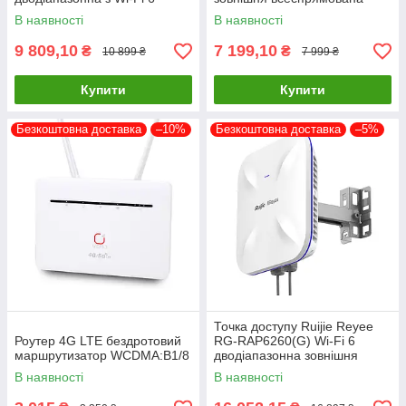
В наявності
В наявності
9 809,10
7 199,10
₴
₴
10 899 ₴
7 999 ₴
Купити
Купити
Безкоштовна доставка
–10%
Безкоштовна доставка
–5%
Точка доступу Ruijie Reyee
Роутер 4G LTE бездротовий
RG-RAP6260(G) Wi-Fi 6
маршрутизатор WCDMA:B1/8
дводіапазонна зовнішня
В наявності
В наявності