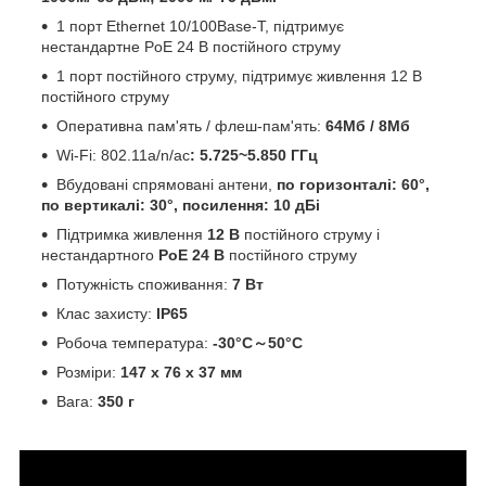
1 порт Ethernet 10/100Base-T, підтримує
нестандартне PoE 24 В постійного струму
1 порт постійного струму, підтримує живлення 12 В
постійного струму
Оперативна пам'ять / флеш-пам'ять:
64Мб / 8Мб
Wi-Fi: 802.11a/n/ac
: 5.725~5.850 ГГц
Вбудовані спрямовані антени,
по горизонталі: 60°,
по вертикалі: 30°, посилення:
10 дБі
Підтримка живлення
12 В
постійного струму і
нестандартного
PoE 24 В
постійного струму
Потужність споживання:
7 Вт
Клас захисту:
IP65
Робоча температура:
-30°C～50°C
Розміри:
147 x 76 x 37 мм
Вага:
350 г