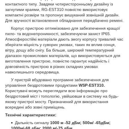
контактного типу. Завдяки чотиристоронньому дизайну із
загнутими краями, RG-EST310 повністю використовує
компактні розміри та пропонує вишуканий зовнішній дизайн.
Для зручності встановлення обладнання передбачено ремені.
Корпус пристрою оптимізовано для забезпечення кращої
пило- та водонепроникності, забезпечуючи захист IP65.
Атмосферостійкі матеріали дають змогу корпусу тривалий час
зберігати міцність у суворих умовах, таких як вплив сонця,
вітру, дощу або снігу. Ба більше, широкий температурний
діапазон промислових матеріалів, що використовуються для
виготовлення пристрою, повністю гарантує надійність і
довговічність пристрою в різних складних умовах
навколишнього середовища.
У пристрій вбудовано програмне забезпечення для
управління бездротовими продуктами
WSP-EST310.
Користувачі можуть переглядати всю інформацію про
бездротовий міст і топологію, увійшовши в систему на будь-
якому пристрої мосту. Призначений для використання
всередині або зовні приміщень.
Технічні характеристики:
Дальність сигналу
1000 м -52 дБм; 500м/ -65дБм;
1000м/-68 дБм; 2000 м/-75 дБм.