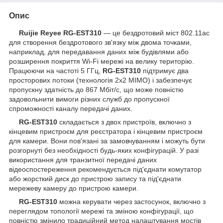
Опис
Ruijie Reyee RG-EST310
— це бездротовий міст 802.11ac
для створення бездротового зв'язку між двома точками,
наприклад, для передавання даних між будівлями або
розширення покриття Wi-Fi мережі на велику територію.
Працюючи на частоті 5 ГГц,
RG-EST310
підтримує два
просторових потоки (технологія 2x2 MIMO) і забезпечує
пропускну здатність до 867 Мбіт/с, що може повністю
задовольнити вимоги різних служб до пропускної
спроможності каналу передачі даних.
RG-EST310
складається з двох пристроїв, включно з
кінцевим пристроєм для реєстратора і кінцевим пристроєм
для камери. Вони пов'язані за замовчуванням і можуть бути
розгорнуті без необхідності будь-яких конфігурацій. У разі
використання для транзитної передачі даних
відеоспостереження рекомендується під'єднати комутатор
або жорсткий диск до пристрою запису та під'єднати
мережеву камеру до пристрою камери.
RG-EST310
можна керувати через застосунок, включно з
переглядом топології мережі та зміною конфігурації, що
повністю змінило традиційний метод налаштування мостів