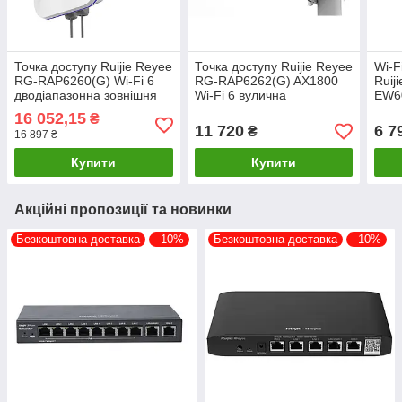
Точка доступу Ruijie Reyee
Точка доступу Ruijie Reyee
Wi-F
RG-RAP6260(G) Wi-Fi 6
RG-RAP6262(G) AX1800
Ruij
дводіапазонна зовнішня
Wi-Fi 6 вулична
EW6
всеспрямована
16 052,15
₴
11 720
6 7
₴
16 897 ₴
Купити
Купити
Акційні пропозиції та новинки
Безкоштовна доставка
–10%
Безкоштовна доставка
–10%