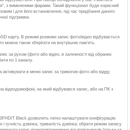
ня", з вимкненими фарами. Такий функціонал буде корисний
зовим і для його встановлення, під час придбання даного
чної підтримки.
SD карту. В режимі розмови запис фото/відео відбувається
то можна також зберігати на внутрішню пам'ять.
 за рухом (фото або відео, в залежності від обраних
ити по 1 каналу.
активувати в меню запис за тривогою фото або ві
део
 відеодомофоні, на який відбувався запис, або на ПК з
FHD/T Black дозволить легко налаштувати конфігурацію
і гучність дзвінка, тривалість дзвінка; обрати режим запису
вімкнути запис відеоповідомлення від відвідувачів (тільки за