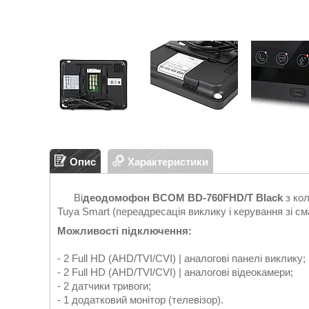
Опис
Характеристики
Ві
деодомофон BCOM BD-760FHD/T Black
з ко
Tuya Smart (переадресація виклику і керування зі с
Можливості підключення:
- 2 Full HD (AHD/TVI/CVI) | аналогові панелі виклику;
- 2 Full HD (AHD/TVI/CVI) | аналогові відеокамери;
- 2 датчики тривоги;
- 1 додатковий монітор (телевізор).