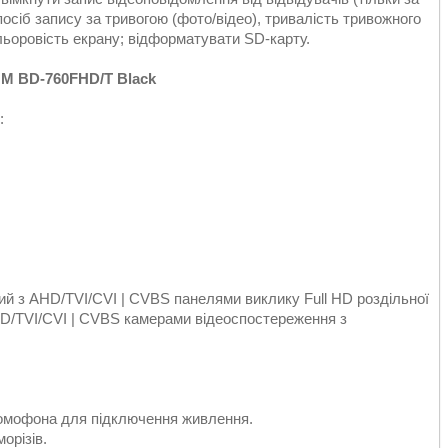
сіб запису за тривогою (фото/відео), тривалість тривожного
ольоровість екрану; відформатувати SD-карту.
BD-760FHD/T Black
:
 AHD/TVI/CVI | CVBS панелями виклику Full HD роздільної
HD/TVI/CVI | CVBS камерами відеоспостереження з
домофона для підключення живлення.
орізів.