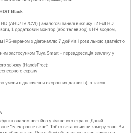
D/T Black
D (AHD/TVI/CVI) | аналогові панелі виклику і 2 Full HD
ивоги, 1 додатковий монітор (або телевізор) з НЧ входом,
 IPS-екраном з діагоналлю 7 дюймів і роздільною здатністю
льним застосунком Tuya Smart – переадресація виклику у
ого зв'язку (HandsFree);
сенсорного екрану;
 (за умови підключення охоронних датчиків), а також
А
ункціоналом постійно увімкненого екрана. Даний
ане "електронне вікно". Тобто встановивши камеру зовні Ви
ам відбувається. При наборі обладнання у вас з'явиться