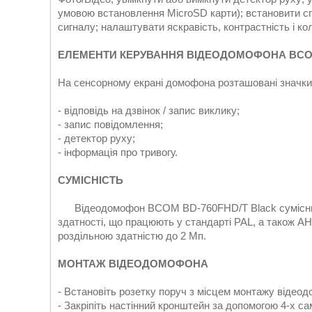
умовою встановлення MicroSD карти); встановити спо
сигналу; налаштувати яскравість, контрастність і к
ЕЛЕМЕНТИ КЕРУВАННЯ ВІДЕОДОМОФОНА BCOM 
На сенсорному екрані домофона розташовані значки
- відповідь на дзвінок / запис виклику;
- запис повідомлення;
- детектор руху;
- інформація про тривогу.
СУМІСНІСТЬ
Відеодомофон BCOM BD-760FHD/T Black сумісний з
здатності, що працюють у стандарті PAL, а також A
роздільною здатністю до 2 Мп.
МОНТАЖ ВІДЕОДОМОФОНА
- Встановіть розетку поруч з місцем монтажу відео
- Закріпіть настінний кронштейн за допомогою 4-х сам