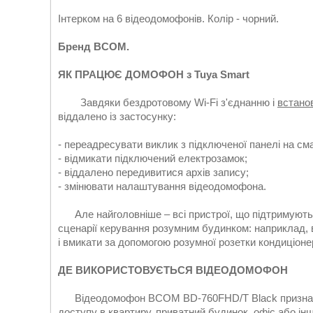
Інтерком на 6 відеодомофонів. Колір - чорний.
Бренд BCOM.
ЯК ПРАЦЮЄ ДОМОФОН з Tuya Smart
Завдяки бездротовому Wi-Fi з'єднанню і
встано
віддалено із застосунку:
- переадресувати виклик з підключеної панелі на см
- відмикати підключений електрозамок;
- віддалено передивитися архів запису;
- змінювати налаштування відеодомофона.
Але найголовніше – всі пристрої, що підтримують 
сценарії керування розумним будинком: наприклад,
і вмикати за допомогою розумної розетки кондиціонер.
ДЕ ВИКОРИСТОВУЄТЬСЯ ВІДЕОДОМОФОН
Відеодомофон BCOM BD-760FHD/T Black призначен
доступу в квартиру, приватний будинок, офіс або і