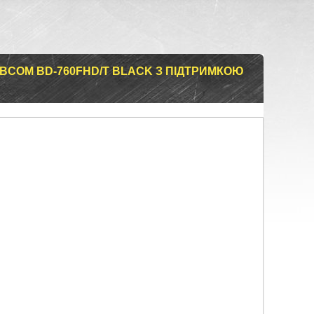
 BCOM BD-760FHD/T BLACK З ПІДТРИМКОЮ