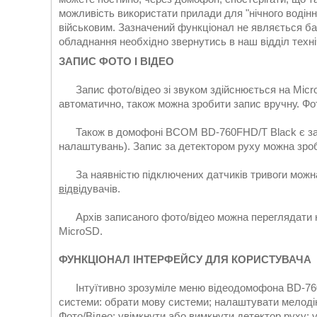
можливість використати прилади для "нічного водін
військовим. Зазначений функціонал не являється ба
обладнання необхідно звернутись в наш відділ техні
ЗАПИС ФОТО І ВІДЕО
Запис фото/відео зі звуком здійснюється на Micro
автоматично, також можна зробити запис вручну. Фо
Також в домофоні BCOM BD-760FHD/T Black є запис
налаштувань). Запис за детектором руху можна зроб
За наявністю підключених датчиків тривоги можна 
відв
ідувачів.
Архів записаного фото/відео можна переглядати на
MicroSD.
ФУНКЦІОНАЛ ІНТЕРФЕЙСУ ДЛЯ КОРИСТУВАЧА
Інтуїтивно зрозуміле меню відеодомофона BD-760
системи: обрати мову системи; налаштувати мелодію 
Фото/Відео; увімкнути або вимкнути детектор руху; у