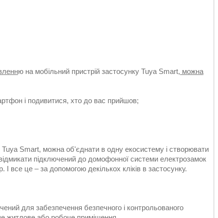
вленн
ю на мобільний пристрій застосунку Tuya Smart,
можна
артфон і подивитися, хто до вас прийшов;
Tuya Smart, можна об'єднати в одну екосистему і створювати
 відмикати підключений до домофонної системи електрозамок
 І все це – за допомогою декількох кліків в застосунку.
ий для забезпечення безпечного і контрольованого
нше житлове або робоче приміщення.