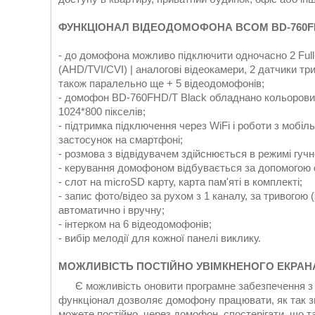
ФУНКЦІОНАЛ ВІДЕОДОМОФОНА BCOM BD-760FH
- до домофона можливо підключити одночасно 2 Full H
(AHD/TVI/CVI) | аналогові відеокамери, 2 датчики тр
також паралельно ще + 5 відеодомофонів;
- домофон BD-760FHD/T Black обладнано кольоровим
1024*800 пікселів;
- підтримка підключення через WiFi і роботи з мобі
застосунок на смартфоні;
- розмова з відвідувачем здійснюється в режимі гучн
- керування домофоном відбувається за допомогою 
- слот на microSD карту, карта пам'яті в комплекті;
- запис фото/відео за рухом з 1 каналу, за тривогою
автоматично і вручну;
- інтерком на 6 відеодомофонів;
- вибір мелодії для кожної панелі виклику.
МОЖЛИВІСТЬ ПОСТІЙНО УВІМКНЕНОГО ЕКРАН
Є можливість оновити програмне забезпечення з ф
функціонал дозволяє домофону працювати, як так зв
можете постійно, через домофон, спостерігати, що т