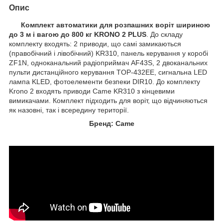
Опис
Комплект автоматики для розпашних воріт шириною
до 3 м і вагою до 800 кг KRONO 2 PLUS
. До складу
комплекту входять: 2 приводи, що самі замикаються
(правобічний і лівобічний) KR310, панель керування у коробі
ZF1N, одноканальний радіоприймач AF43S, 2 двоканальних
пульти дистанційного керування TOP-432EE, сигнальна LED
лампа KLED, фотоелементи безпеки DIR10. До комплекту
Krono 2 входять приводи Came KR310 з кінцевими
вимикачами. Комплект підходить для воріт, що відчиняються
як назовні, так і всередину території.
Бренд: Came