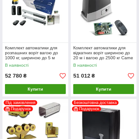
Комплект автоматики для
Комплект автоматики для
розпашних воріт вагою до
відкатних воріт шириною до
1000 кг, шириною до 5 м
20 м і вагою до 2500 кг Came
Came ATI 5024 з приводом
BKV-2500M з приводом з
В наявності
В наявності
інтенсивного використання
магнітними кінцевиками
52 780
51 012
₴
₴
Купити
Купити
Під замовлення
Безкоштовна доставка
Подарунок
Подарунок