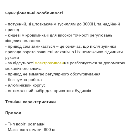
Функціональні особливості
- потужний, зі штовхаючим зусиллям до 3000Н, та надійний
привод
- кінцеві мікровимикачі для високої точності регулювань
кінцевих положень
- привод сам замикається – це означає, що після зупинки
привода ворота зачинені механічно і їх неможливо відчинити
руками
- за відсутност
і електроживлен
ня розблокується за допомогою
механічного ключа
- привод не вимагає регулярного обслуговування
- безшумна робота
- алюмінієвий корпус
- оптимальний вибір для приватних будинків
Технічні характеристики
Привод
- Тип воріт: розпашні
- Макс. вага стулки: 800 кг