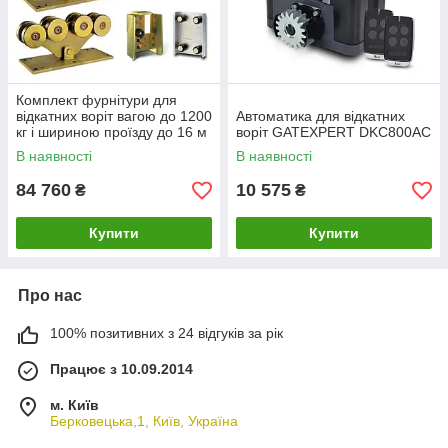
Комплект фурнітури для
відкатних воріт вагою до 1200
Автоматика для відкатних
кг і шириною проїзду до 16 м
воріт GATEXPERT DKC800AC
Rolling Center Magnum
В наявності
В наявності
84 760
10 575
₴
₴
Купити
Купити
Про нас
100% позитивних з 24 відгуків за рік
Працює з 10.09.2014
м. Київ
Берковецька,1, Київ, Україна