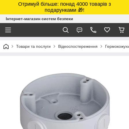
Отримуй більше: понад 4000 товарів з
подарунками 🎁!
Інтернет-магазин систем безпеки
Товари та послуги
Відеоспостереження
Гермокожухи