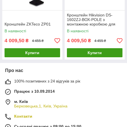
Кронштейн Hikvision DS-
1602ZJ-ВОХ-POLE з
Кронштейн ZKTeco ZP01
монтажною коробкою для
встановлення на стовп Speed
В наявності
В наявності
Dome камер
4 009,50
4 009,50
₴
₴
4 455 ₴
4 455 ₴
Купити
Купити
Про нас
100% позитивних з 24 відгуків за рік
Працює з 10.09.2014
м. Київ
Берковецька,1, Київ, Україна
Контакти
Сьогодні працює з 09:00 до 15:00