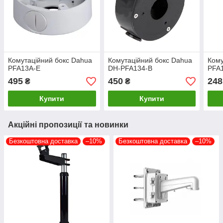
Комутаційний бокс Dahua
Комутаційний бокс Dahua
Кому
PFA13A-E
DH-PFA134-B
PFA
495
450
248
₴
₴
Купити
Купити
Акційні пропозиції та новинки
Безкоштовна доставка
–10%
Безкоштовна доставка
–10%